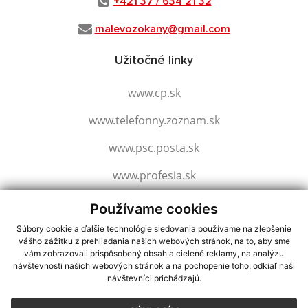
+421 37 / 634 21 32
malevozokany@gmail.com
Užitočné linky
www.cp.sk
www.telefonny.zoznam.sk
www.psc.posta.sk
www.profesia.sk
www.slovensko.sk
Používame cookies
Súbory cookie a ďalšie technológie sledovania používame na zlepšenie
vášho zážitku z prehliadania našich webových stránok, na to, aby sme
využite možnosť získavania aktuálnych informácií s využitím RSS
,
vám zobrazovali prispôsobený obsah a cielené reklamy, na analýzu
návštevnosti našich webových stránok a na pochopenie toho, odkiaľ naši
CMS systém (redakčný) systém ECHELON 2,
Mapa stránok
,
web portál
,
návštevníci prichádzajú.
webhosting
,
webex.digital, s.r.o.
,
domény
,
registrácia domény
,
spoločnosť webex.digital, s.r.o.
,
technický prevádzkovateľ