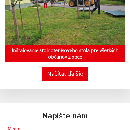
Inštalovanie stolnotenisového stola pre všetkých
občanov z obce
Načítať ďalšie
Napíšte nám
Meno: