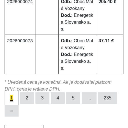
2026000074
Odb.:
Obec Mal
205.40 €
é Vozokany
Dod.:
Energetik
a Slovensko a.
s.
2026000073
Odb.:
Obec Mal
37.11 €
é Vozokany
Dod.:
Energetik
a Slovensko a.
s.
*
Uvedená cena je konečná. Ak je dodávateľ platcom
DPH, cena je vrátane DPH.
1
2
3
4
5
...
235
»