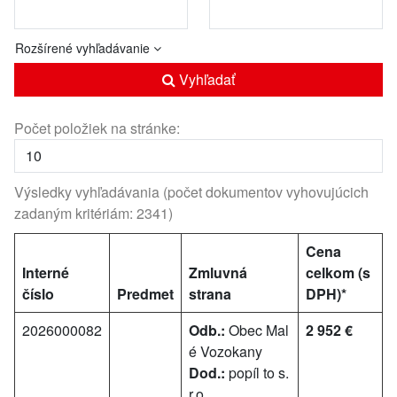
Rozšírené vyhľadávanie
Vyhľadať
Počet položiek na stránke:
Výsledky vyhľadávania (počet dokumentov vyhovujúcich
zadaným kritériám: 2341)
Cena
Interné
Zmluvná
celkom (s
číslo
Predmet
strana
DPH)*
2026000082
Odb.:
Obec Mal
2 952 €
é Vozokany
Dod.:
popíl to s.
r.o.