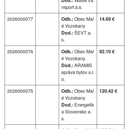
Dod.:
Waste tra
nsport a.s.
2026000077
Odb.:
Obec Mal
14.69 €
é Vozokany
Dod.:
ŠEVT a.
s.
2026000076
Odb.:
Obec Mal
92.10 €
é Vozokany
Dod.:
ARAMIS
správa bytov s.r.
o.
2026000075
Odb.:
Obec Mal
120.42 €
é Vozokany
Dod.:
Energetik
a Slovensko a.
s.