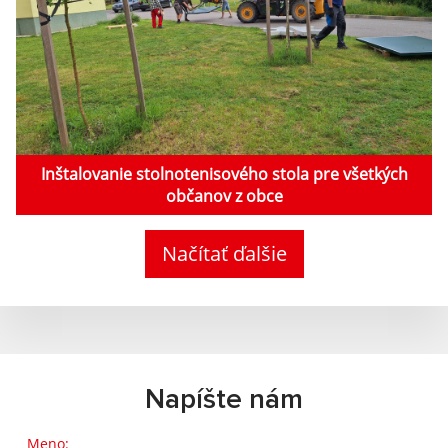
Inštalovanie stolnotenisového stola pre všetkých
občanov z obce
Načítať ďalšie
Napíšte nám
Meno: