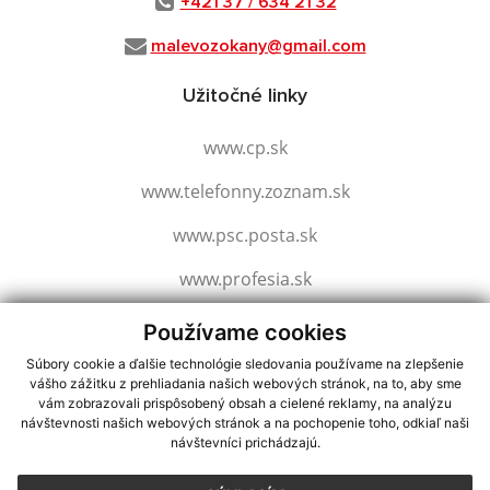
+421 37 / 634 21 32
malevozokany@gmail.com
Užitočné linky
www.cp.sk
www.telefonny.zoznam.sk
www.psc.posta.sk
www.profesia.sk
www.slovensko.sk
Používame cookies
Súbory cookie a ďalšie technológie sledovania používame na zlepšenie
vášho zážitku z prehliadania našich webových stránok, na to, aby sme
využite možnosť získavania aktuálnych informácií s využitím RSS
,
vám zobrazovali prispôsobený obsah a cielené reklamy, na analýzu
návštevnosti našich webových stránok a na pochopenie toho, odkiaľ naši
CMS systém (redakčný) systém ECHELON 2,
Mapa stránok
,
web portál
,
návštevníci prichádzajú.
webhosting
,
webex.digital, s.r.o.
,
domény
,
registrácia domény
,
spoločnosť webex.digital, s.r.o.
,
technický prevádzkovateľ