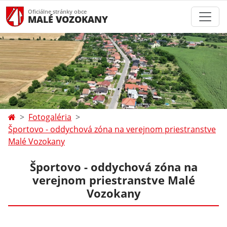
Oficiálne stránky obce
MALÉ VOZOKANY
Fotogaléria
Športovo - oddychová zóna na verejnom priestranstve
Malé Vozokany
Športovo - oddychová zóna na
verejnom priestranstve Malé
Vozokany