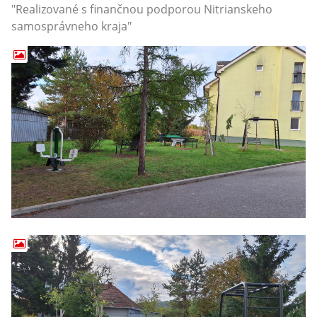
"Realizované s finančnou podporou Nitrianskeho
samosprávneho kraja"