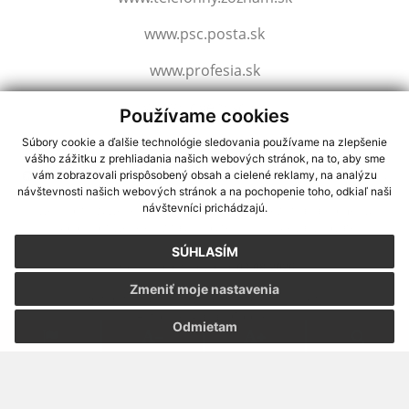
www.psc.posta.sk
www.profesia.sk
www.slovensko.sk
Používame cookies
Súbory cookie a ďalšie technológie sledovania používame na zlepšenie
vášho zážitku z prehliadania našich webových stránok, na to, aby sme
využite možnosť získavania aktuálnych informácií s využitím RSS
,
vám zobrazovali prispôsobený obsah a cielené reklamy, na analýzu
návštevnosti našich webových stránok a na pochopenie toho, odkiaľ naši
CMS systém (redakčný) systém ECHELON 2,
Mapa stránok
,
web portál
,
návštevníci prichádzajú.
webhosting
,
webex.digital, s.r.o.
,
domény
,
registrácia domény
,
spoločnosť webex.digital, s.r.o.
,
technický prevádzkovateľ
SÚHLASÍM
Posledná aktualizácia:
03.08.2026
Zmeniť moje nastavenia
Vytlačiť stránku
|
Vyhlásenie o prístupnosti
Autorské práva
|
Cookies
Odmietam
webdesign
|