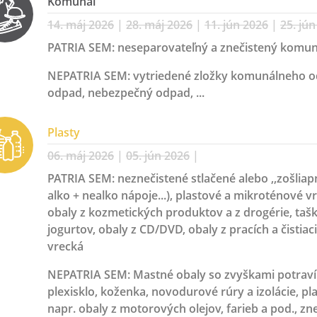
Komunál
14. máj 2026
|
28. máj 2026
|
11. jún 2026
|
25. jú
PATRIA SEM:
neseparovateľný a znečistený komu
NEPATRIA SEM:
vytriedené zložky komunálneho odp
odpad, nebezpečný odpad, ...
Plasty
06. máj 2026
|
05. jún 2026
|
PATRIA SEM:
neznečistené stlačené alebo ,,zošliap
alko + nealko nápoje...), plastové a mikroténové v
obaly z kozmetických produktov a z drogérie, tašky,
jogurtov, obaly z CD/DVD, obaly z pracích a čistiac
vrecká
NEPATRIA SEM:
Mastné obaly so zvyškami potraví
plexisklo, koženka, novodurové rúry a izolácie, p
napr. obaly z motorových olejov, farieb a pod., zne