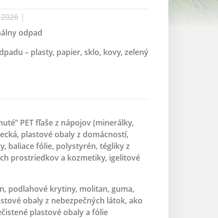
n 2026
|
nálny odpad
adu – plasty, papier, sklo, kovy, zelený
nuté” PET fľaše z nápojov (minerálky,
recká, plastové obaly z domácností,
 baliace fólie, polystyrén, tégliky z
ich prostriedkov a kozmetiky, igelitové
n, podlahové krytiny, molitan, guma,
lastové obaly z nebezpečných látok, ako
čistené plastové obaly a fólie