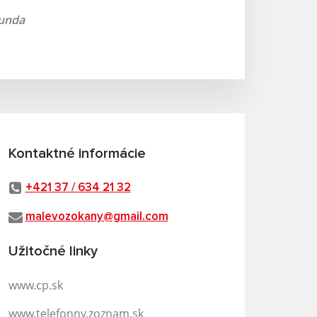
bunda
Kontaktné informácie
+421 37 / 634 21 32
malevozokany@gmail.com
Užitočné linky
www.cp.sk
www.telefonny.zoznam.sk