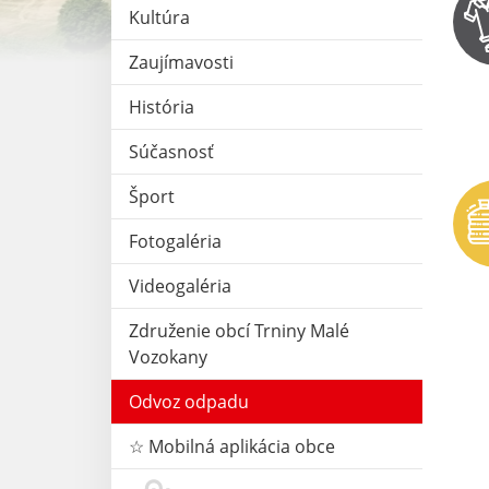
Kultúra
Zaujímavosti
História
Súčasnosť
Šport
Fotogaléria
Videogaléria
Združenie obcí Trniny Malé
Vozokany
Odvoz odpadu
☆ Mobilná aplikácia obce