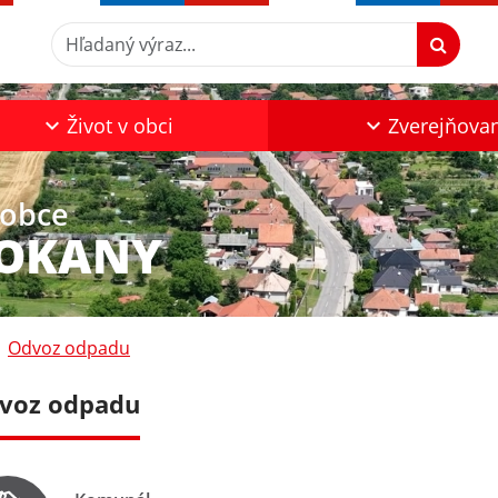
Hľadaný výraz...
Život v obci
Zverejňova
 obce
ZOKANY
Odvoz odpadu
voz odpadu