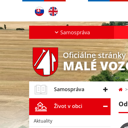
Samospráva
Oficiálne stránky
MALÉ VO
Samospráva
Od
Život v obci
Aktuality