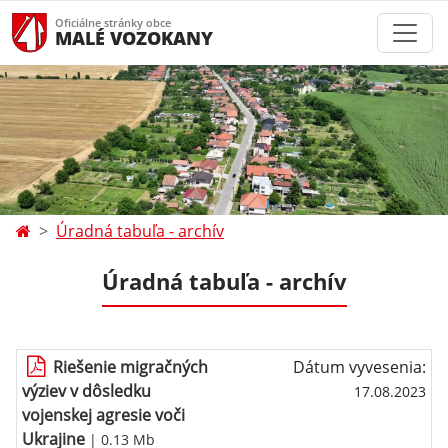
Oficiálne stránky obce
MALÉ VOZOKANY
Úradná tabuľa - archív
Úradná tabuľa - archív
Riešenie migračných
Dátum vyvesenia:
výziev v dôsledku
17.08.2023
vojenskej agresie voči
Ukrajine
| 0.13 Mb