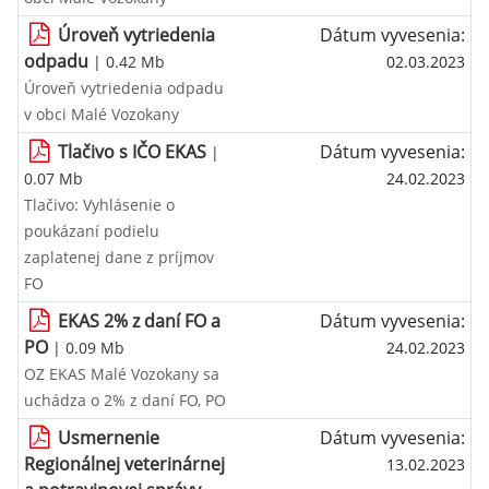
Úroveň vytriedenia
Dátum vyvesenia:
odpadu
| 0.42 Mb
02.03.2023
Úroveň vytriedenia odpadu
v obci Malé Vozokany
Tlačivo s IČO EKAS
Dátum vyvesenia:
|
0.07 Mb
24.02.2023
Tlačivo: Vyhlásenie o
poukázaní podielu
zaplatenej dane z príjmov
FO
EKAS 2% z daní FO a
Dátum vyvesenia:
PO
| 0.09 Mb
24.02.2023
OZ EKAS Malé Vozokany sa
uchádza o 2% z daní FO, PO
Usmernenie
Dátum vyvesenia:
Regionálnej veterinárnej
13.02.2023