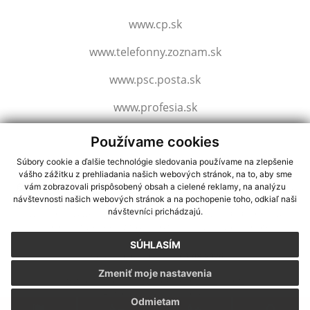
www.cp.sk
www.telefonny.zoznam.sk
www.psc.posta.sk
www.profesia.sk
www.slovensko.sk
Používame cookies
Súbory cookie a ďalšie technológie sledovania používame na zlepšenie
vášho zážitku z prehliadania našich webových stránok, na to, aby sme
využite možnosť získavania aktuálnych informácií s využitím RSS
,
vám zobrazovali prispôsobený obsah a cielené reklamy, na analýzu
CMS systém (redakčný) systém ECHELON 2,
Mapa stránok
,
web portál
,
návštevnosti našich webových stránok a na pochopenie toho, odkiaľ naši
návštevníci prichádzajú.
webhosting
,
webex.digital, s.r.o.
,
domény
,
registrácia domény
,
spoločnosť webex.digital, s.r.o.
,
technický prevádzkovateľ
SÚHLASÍM
Posledná aktualizácia:
03.08.2026
Zmeniť moje nastavenia
Vytlačiť stránku
|
Vyhlásenie o prístupnosti
Autorské práva
|
Cookies
Odmietam