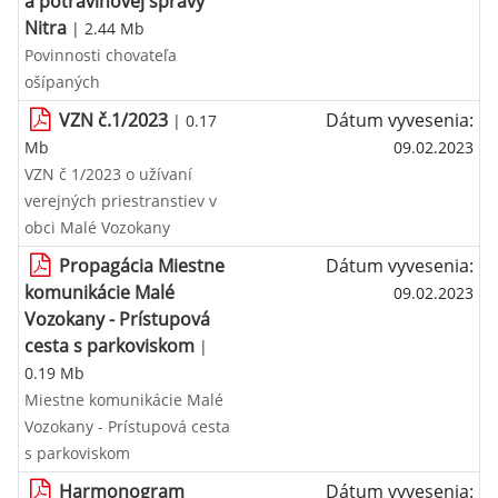
a potravinovej správy
Nitra
| 2.44 Mb
Povinnosti chovateľa
ošípaných
VZN č.1/2023
Dátum vyvesenia:
| 0.17
Mb
09.02.2023
VZN č 1/2023 o užívaní
verejných priestranstiev v
obci Malé Vozokany
Propagácia Miestne
Dátum vyvesenia:
komunikácie Malé
09.02.2023
Vozokany - Prístupová
cesta s parkoviskom
|
0.19 Mb
Miestne komunikácie Malé
Vozokany - Prístupová cesta
s parkoviskom
Harmonogram
Dátum vyvesenia: