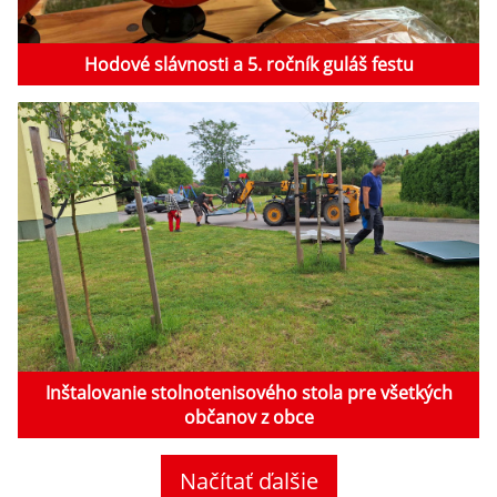
Hodové slávnosti a 5. ročník guláš festu
Inštalovanie stolnotenisového stola pre všetkých
občanov z obce
Načítať ďalšie