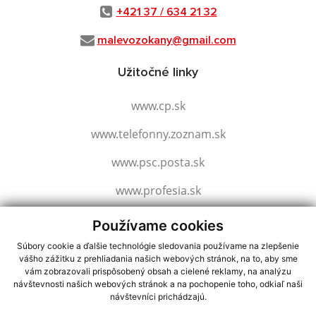
+421 37 / 634 21 32
malevozokany@gmail.com
Užitočné linky
www.cp.sk
www.telefonny.zoznam.sk
www.psc.posta.sk
www.profesia.sk
www.slovensko.sk
Používame cookies
Súbory cookie a ďalšie technológie sledovania používame na zlepšenie
vášho zážitku z prehliadania našich webových stránok, na to, aby sme
využite možnosť získavania aktuálnych informácií s využitím RSS
,
vám zobrazovali prispôsobený obsah a cielené reklamy, na analýzu
CMS systém (redakčný) systém ECHELON 2,
Mapa stránok
,
web portál
,
návštevnosti našich webových stránok a na pochopenie toho, odkiaľ naši
návštevníci prichádzajú.
webhosting
,
webex.digital, s.r.o.
,
domény
,
registrácia domény
,
spoločnosť webex.digital, s.r.o.
,
technický prevádzkovateľ