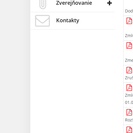
Zverejňovanie
Dod
Kontakty
Zml
Zme
Zru
Zml
01.
Roz