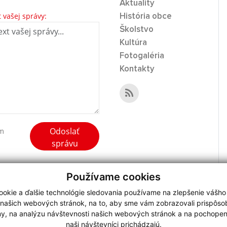
Aktuality
t vašej správy:
História obce
Školstvo
Kultúra
Fotogaléria
Kontakty
Odoslať
ím
správu
Používame cookies
okie a ďalšie technológie sledovania používame na zlepšenie vášho
 našich webových stránok, na to, aby sme vám zobrazovali prispôs
my, na analýzu návštevnosti našich webových stránok a na pochopeni
webdesign
|
naši návštevníci prichádzajú.
.
,