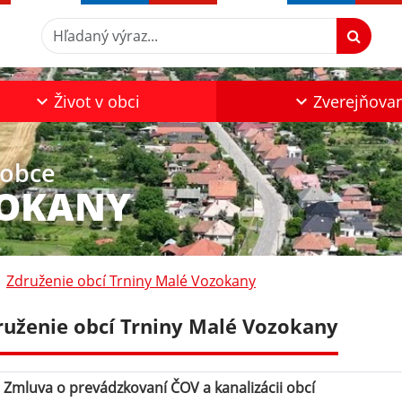
Hľadaný výraz...
Život v obci
Zverejňova
 obce
ZOKANY
Združenie obcí Trniny Malé Vozokany
ruženie obcí Trniny Malé Vozokany
Zmluva o prevádzkovaní ČOV a kanalizácii obcí