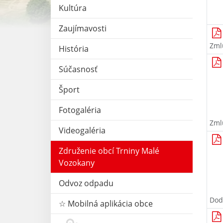
Kultúra
Zaujímavosti
Zml
História
Súčasnosť
Šport
Fotogaléria
Zml
Videogaléria
Združenie obcí Trniny Malé
Vozokany
Odvoz odpadu
Dod
☆ Mobilná aplikácia obce