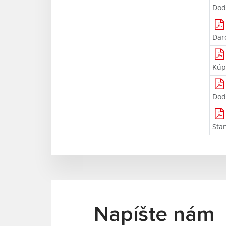
Dod
Dar
Kúp
Dod
Sta
Napíšte nám