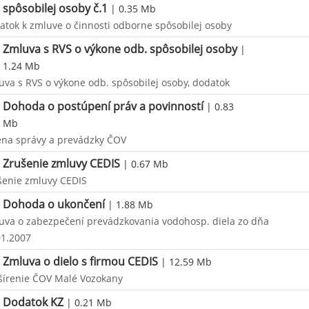
spôsobilej osoby č.1
| 0.35 Mb
atok k zmluve o činnosti odborne spôsobilej osoby
Zmluva s RVS o výkone odb. spôsobilej osoby
|
1.24 Mb
uva s RVS o výkone odb. spôsobilej osoby, dodatok
Dohoda o postúpení práv a povinností
| 0.83
Mb
na správy a prevádzky ČOV
Zrušenie zmluvy CEDIS
| 0.67 Mb
šenie zmluvy CEDIS
Dohoda o ukončení
| 1.88 Mb
uva o zabezpečení prevádzkovania vodohosp. diela zo dňa
01.2007
Zmluva o dielo s firmou CEDIS
| 12.59 Mb
šírenie ČOV Malé Vozokany
Dodatok KZ
| 0.21 Mb