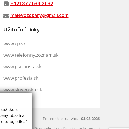
+421 37 / 634 21 32
malevozokany@gmail.com
Užitočné linky
www.cp.sk
www.telefonny.zoznam.sk
www.psc.posta.sk
www.profesia.sk
www.slovensko.sk
 zážitku z
obený obsah a
Posledná aktualizácia:
03.08.2026
e toho, odkiaľ
Vytlačiť stránku
|
Vyhlásenie o prístupnosti