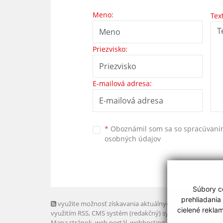
Meno:
Tex
Priezvisko:
E-mailová adresa:
*
Oboznámil som sa so
spracúvan
osobných údajov
Súbory co
prehliadania
využite možnosť získavania aktuálnych informácií s
cielené rekla
využitím RSS
, CMS systém (redakčný) systém ECHELON 2,
Mapa stránok
,
web portál
,
webhosting
,
webex.digital, s.r.o