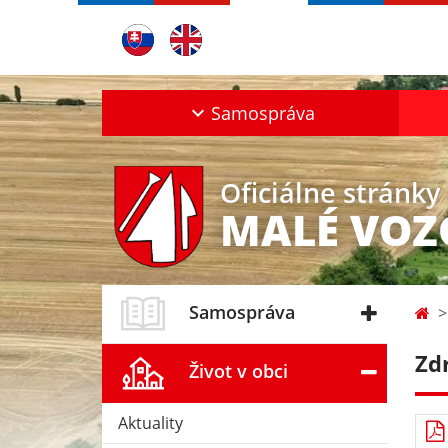
Samospráva
Oficiálne stránky
MALÉ VO
Samospráva
Zd
Život v obci
Aktuality