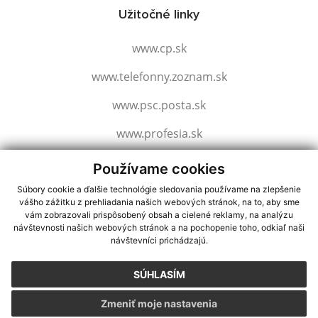
Užitočné linky
www.cp.sk
www.telefonny.zoznam.sk
www.psc.posta.sk
www.profesia.sk
www.slovensko.sk
Používame cookies
Súbory cookie a ďalšie technológie sledovania používame na zlepšenie
vášho zážitku z prehliadania našich webových stránok, na to, aby sme
využite možnosť získavania aktuálnych informácií s využitím RSS
,
vám zobrazovali prispôsobený obsah a cielené reklamy, na analýzu
CMS systém (redakčný) systém ECHELON 2,
Mapa stránok
,
web portál
,
návštevnosti našich webových stránok a na pochopenie toho, odkiaľ naši
návštevníci prichádzajú.
webhosting
,
webex.digital, s.r.o.
,
domény
,
registrácia domény
,
spoločnosť webex.digital, s.r.o.
,
technický prevádzkovateľ
SÚHLASÍM
Posledná aktualizácia:
03.08.2026
Zmeniť moje nastavenia
Vytlačiť stránku
|
Vyhlásenie o prístupnosti