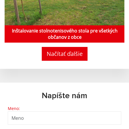
Inštalovanie stolnotenisového stola pre všetkých
občanov z obce
Načítať ďalšie
Napíšte nám
Meno: