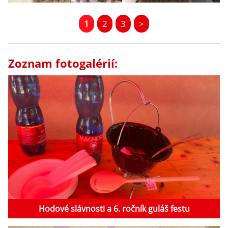
1
2
3
>
Zoznam fotogalérií:
Hodové slávnosti a 6. ročník guláš festu