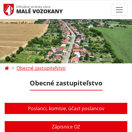
Oficiálne stránky obce
MALÉ VOZOKANY
Obecné zastupiteľstvo
Obecné zastupiteľstvo
Poslanci, komisie, účasť poslancov
Zápisnice OZ