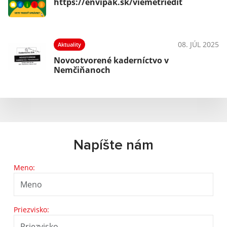
https://envipak.sk/viemetriedit
08. JÚL 2025
Aktuality
Novootvorené kaderníctvo v
Nemčiňanoch
Napíšte nám
Meno:
Priezvisko: