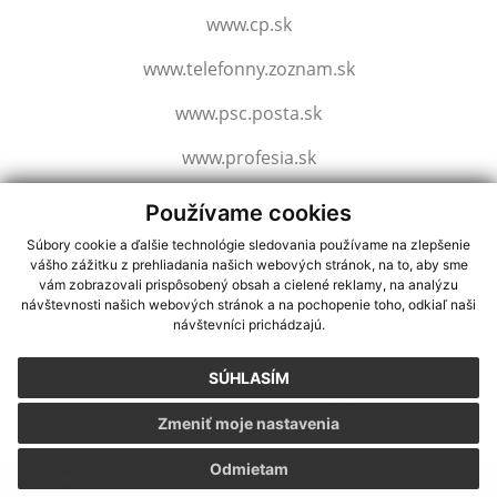
www.cp.sk
www.telefonny.zoznam.sk
www.psc.posta.sk
www.profesia.sk
www.slovensko.sk
Používame cookies
Súbory cookie a ďalšie technológie sledovania používame na zlepšenie
vášho zážitku z prehliadania našich webových stránok, na to, aby sme
využite možnosť získavania aktuálnych informácií s využitím RSS
,
vám zobrazovali prispôsobený obsah a cielené reklamy, na analýzu
CMS systém (redakčný) systém ECHELON 2,
Mapa stránok
,
web portál
,
návštevnosti našich webových stránok a na pochopenie toho, odkiaľ naši
návštevníci prichádzajú.
webhosting
,
webex.digital, s.r.o.
,
domény
,
registrácia domény
,
spoločnosť webex.digital, s.r.o.
,
technický prevádzkovateľ
SÚHLASÍM
Posledná aktualizácia:
03.08.2026
Zmeniť moje nastavenia
Vytlačiť stránku
|
Vyhlásenie o prístupnosti
Autorské práva
|
Cookies
Odmietam