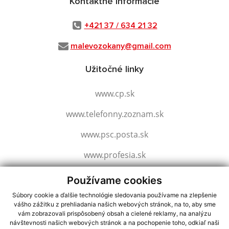
Kontaktné informácie
+421 37 / 634 21 32
malevozokany@gmail.com
Užitočné linky
www.cp.sk
www.telefonny.zoznam.sk
www.psc.posta.sk
www.profesia.sk
www.slovensko.sk
Používame cookies
Súbory cookie a ďalšie technológie sledovania používame na zlepšenie
vášho zážitku z prehliadania našich webových stránok, na to, aby sme
využite možnosť získavania aktuálnych informácií s využitím RSS
,
vám zobrazovali prispôsobený obsah a cielené reklamy, na analýzu
CMS systém (redakčný) systém ECHELON 2,
Mapa stránok
,
web portál
,
návštevnosti našich webových stránok a na pochopenie toho, odkiaľ naši