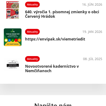
16. JÚN 2026
Aktuality
640. výročia 1. písomnej zmienky o obci
Červený Hrádok
19. JAN 2026
Aktuality
https://envipak.sk/viemetriedit
08. JÚL 2025
Aktuality
Novootvorené kaderníctvo v
Nemčiňanoch