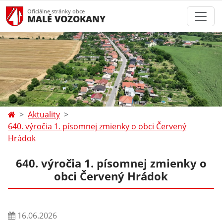
Oficiálne stránky obce
MALÉ VOZOKANY
Aktuality
640. výročia 1. písomnej zmienky o obci Červený
Hrádok
640. výročia 1. písomnej zmienky o
obci Červený Hrádok
16.06.2026