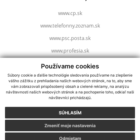
www.cp.sk
www.telefonny.zoznam.sk
www.psc.posta.sk
www.profesia.sk
www.slovensko.sk
Používame cookies
Súbory cookie a ďalšie technológie sledovania používame na zlepšenie
vášho zážitku z prehliadania našich webových stránok, na to, aby sme
využite možnosť získavania aktuálnych informácií s využitím RSS
,
vám zobrazovali prispôsobený obsah a cielené reklamy, na analýzu
CMS systém (redakčný) systém ECHELON 2,
Mapa stránok
,
web portál
,
návštevnosti našich webových stránok a na pochopenie toho, odkiaľ naši
návštevníci prichádzajú.
webhosting
,
webex.digital, s.r.o.
,
domény
,
registrácia domény
,
spoločnosť webex.digital, s.r.o.
,
technický prevádzkovateľ
SÚHLASÍM
Posledná aktualizácia:
03.08.2026
Zmeniť moje nastavenia
Vytlačiť stránku
|
Vyhlásenie o prístupnosti
Autorské práva
|
Cookies
Odmietam