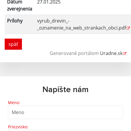
Dátum
27.01.2025
zverejnenia
Prílohy
vyrub_drevin_-
_oznamenie_na_web_strankach_obci.pdf
späť
Generované portálom
Uradne.sk
Napíšte nám
Meno:
Priezvisko: