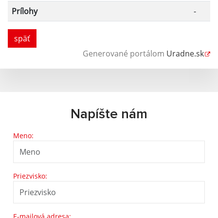
Prílohy
-
späť
Generované portálom
Uradne.sk
Napíšte nám
Meno:
Priezvisko:
E-mailová adresa: