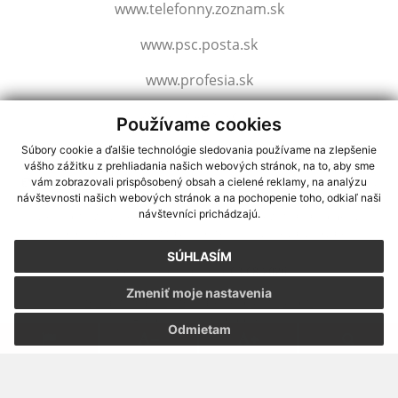
www.telefonny.zoznam.sk
www.psc.posta.sk
www.profesia.sk
www.slovensko.sk
Používame cookies
Súbory cookie a ďalšie technológie sledovania používame na zlepšenie
vášho zážitku z prehliadania našich webových stránok, na to, aby sme
využite možnosť získavania aktuálnych informácií s využitím RSS
,
vám zobrazovali prispôsobený obsah a cielené reklamy, na analýzu
CMS systém (redakčný) systém ECHELON 2,
Mapa stránok
,
web portál
,
návštevnosti našich webových stránok a na pochopenie toho, odkiaľ naši
návštevníci prichádzajú.
webhosting
,
webex.digital, s.r.o.
,
domény
,
registrácia domény
,
spoločnosť webex.digital, s.r.o.
,
technický prevádzkovateľ
SÚHLASÍM
Posledná aktualizácia:
03.08.2026
Zmeniť moje nastavenia
Vytlačiť stránku
|
Vyhlásenie o prístupnosti
Autorské práva
|
Cookies
Odmietam
webdesign
|