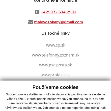
Kontaktné informácie
+421 37 / 634 21 32
malevozokany@gmail.com
Užitočné linky
www.cp.sk
www.telefonny.zoznam.sk
www.psc.posta.sk
www.profesia.sk
www.slovensko.sk
Používame cookies
Súbory cookie a ďalšie technológie sledovania používame na zlepšenie
vášho zážitku z prehliadania našich webových stránok, na to, aby sme
využite možnosť získavania aktuálnych informácií s využitím RSS
,
vám zobrazovali prispôsobený obsah a cielené reklamy, na analýzu
CMS systém (redakčný) systém ECHELON 2,
Mapa stránok
,
web portál
,
návštevnosti našich webových stránok a na pochopenie toho, odkiaľ naši