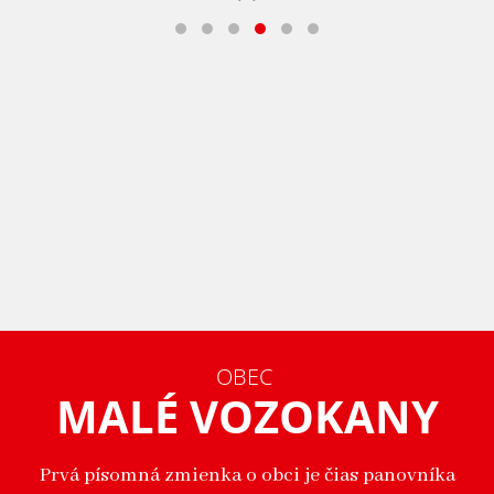
OBEC
MALÉ VOZOKANY
Prvá písomná zmienka o obci je čias panovníka