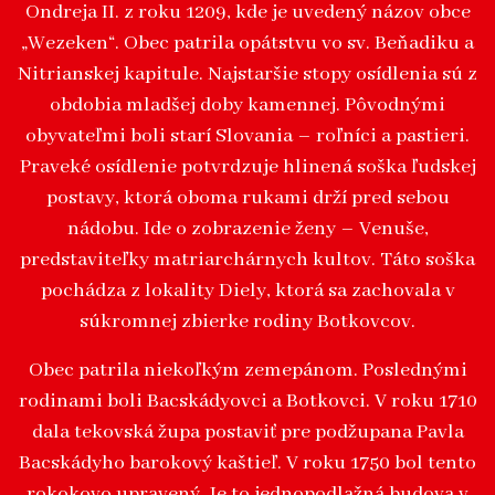
Ondreja II. z roku 1209, kde je uvedený názov obce
„Wezeken“. Obec patrila opátstvu vo sv. Beňadiku a
Nitrianskej kapitule. Najstaršie stopy osídlenia sú z
obdobia mladšej doby kamennej. Pôvodnými
obyvateľmi boli starí Slovania – roľníci a pastieri.
Praveké osídlenie potvrdzuje hlinená soška ľudskej
postavy, ktorá oboma rukami drží pred sebou
nádobu. Ide o zobrazenie ženy – Venuše,
predstaviteľky matriarchárnych kultov. Táto soška
pochádza z lokality Diely, ktorá sa zachovala v
súkromnej zbierke rodiny Botkovcov.
Obec patrila niekoľkým zemepánom. Poslednými
rodinami boli Bacskádyovci a Botkovci. V roku 1710
dala tekovská župa postaviť pre podžupana Pavla
Bacskádyho barokový kaštieľ. V roku 1750 bol tento
rokokovo upravený. Je to jednopodlažná budova v