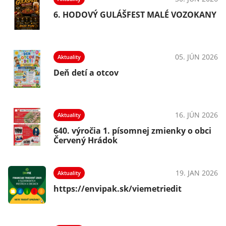
NY
6. HODOVÝ GULÁŠFEST MALÉ VOZOKANY
026
05. JÚN 2026
Aktuality
Deň detí a otcov
026
16. JÚN 2026
Aktuality
i
640. výročia 1. písomnej zmienky o obci
Červený Hrádok
026
19. JAN 2026
Aktuality
https://envipak.sk/viemetriedit