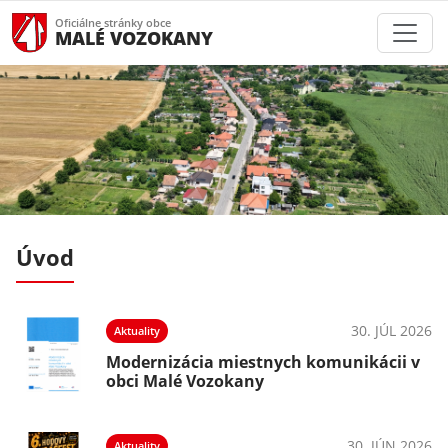
Oficiálne stránky obce
MALÉ VOZOKANY
Úvod
026
30. JÚL 2026
Aktuality
v
Modernizácia miestnych komunikácii v
obci Malé Vozokany
026
30. JÚN 2026
Aktuality