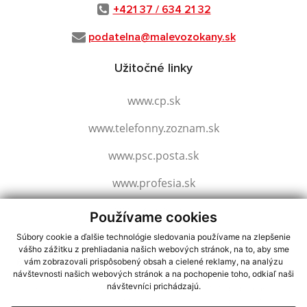
+421 37 / 634 21 32
podatelna@malevozokany.sk
Užitočné linky
www.cp.sk
www.telefonny.zoznam.sk
www.psc.posta.sk
www.profesia.sk
www.slovensko.sk
Používame cookies
Súbory cookie a ďalšie technológie sledovania používame na zlepšenie
vášho zážitku z prehliadania našich webových stránok, na to, aby sme
využite možnosť získavania aktuálnych informácií s využitím RSS
,
vám zobrazovali prispôsobený obsah a cielené reklamy, na analýzu
návštevnosti našich webových stránok a na pochopenie toho, odkiaľ naši
CMS systém (redakčný) systém ECHELON 2,
Mapa stránok
,
web portál
,
návštevníci prichádzajú.
webhosting
,
webex.digital, s.r.o.
,
domény
,
registrácia domény
,
spoločnosť webex.digital, s.r.o.
,
technický prevádzkovateľ