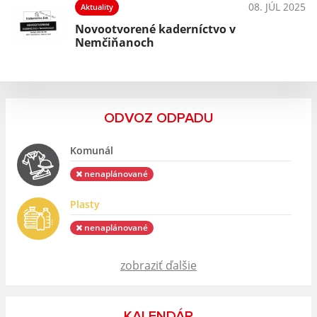
025
08. JÚL 2025
Aktuality
Novootvorené kaderníctvo v
Nemčiňanoch
ODVOZ ODPADU
Komunál
nenaplánované
Plasty
nenaplánované
zobraziť ďalšie
KALENDÁR