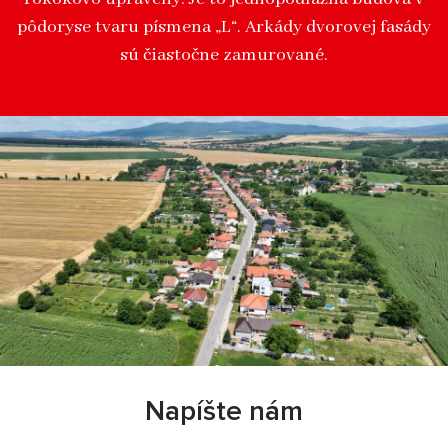
pôdoryse tvaru písmena „L“. Arkády dvorovej fasády
sú čiastočne zamurované.
Napíšte nám