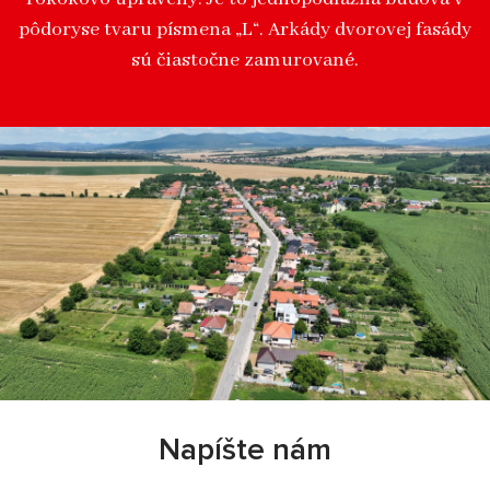
pôdoryse tvaru písmena „L“. Arkády dvorovej fasády
sú čiastočne zamurované.
Napíšte nám