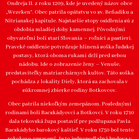
Ondreja II. z roku 1209, kde je uvedený názov obce
„Wezeken“. Obec patrila opátstvu vo sv. Beňadiku a
Nitrianskej kapitule. Najstaršie stopy osídlenia sú z
obdobia mladšej doby kamennej. Pôvodnými
obyvateľmi boli starí Slovania – roľníci a pastieri.
Praveké osídlenie potvrdzuje hlinená soška ľudskej
postavy, ktorá oboma rukami drží pred sebou
nádobu. Ide o zobrazenie ženy – Venuše,
predstaviteľky matriarchárnych kultov. Táto soška
pochádza z lokality Diely, ktorá sa zachovala v
súkromnej zbierke rodiny Botkovcov.
Obec patrila niekoľkým zemepánom. Poslednými
rodinami boli Bacskádyovci a Botkovci. V roku 1710
dala tekovská župa postaviť pre podžupana Pavla
Bacskádyho barokový kaštieľ. V roku 1750 bol tento
rokokovo upravený. Je to jednopodlažná budova v