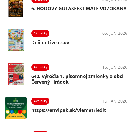
NY
6. HODOVÝ GULÁŠFEST MALÉ VOZOKANY
026
05. JÚN 2026
Aktuality
Deň detí a otcov
026
16. JÚN 2026
Aktuality
i
640. výročia 1. písomnej zmienky o obci
Červený Hrádok
026
19. JAN 2026
Aktuality
https://envipak.sk/viemetriedit