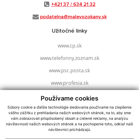
+421 37 / 634 21 32
podatelna@malevozokany.sk
Užitočné linky
www.cp.sk
www.telefonny.zoznam.sk
www.psc.posta.sk
www.profesia.sk
www.slovensko.sk
Používame cookies
Súbory cookie a ďalšie technológie sledovania používame na zlepšenie
vášho zážitku z prehliadania našich webových stránok, na to, aby sme
využite možnosť získavania aktuálnych informácií s využitím RSS
,
vám zobrazovali prispôsobený obsah a cielené reklamy, na analýzu
návštevnosti našich webových stránok a na pochopenie toho, odkiaľ naši
CMS systém (redakčný) systém ECHELON 2,
Mapa stránok
,
web portál
,
návštevníci prichádzajú.
webhosting
,
webex.digital, s.r.o.
,
domény
,
registrácia domény
,
spoločnosť webex.digital, s.r.o.
,
technický prevádzkovateľ