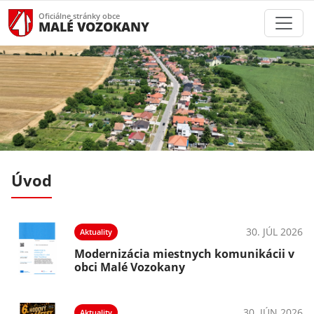
Oficiálne stránky obce
MALÉ VOZOKANY
Úvod
026
30. JÚL 2026
Aktuality
v
Modernizácia miestnych komunikácii v
obci Malé Vozokany
026
30. JÚN 2026
Aktuality