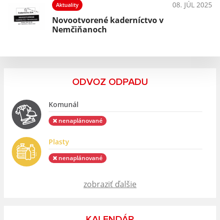
025
08. JÚL 2025
Aktuality
Novootvorené kaderníctvo v
Nemčiňanoch
ODVOZ ODPADU
Komunál
nenaplánované
Plasty
nenaplánované
zobraziť ďalšie
KALENDÁR