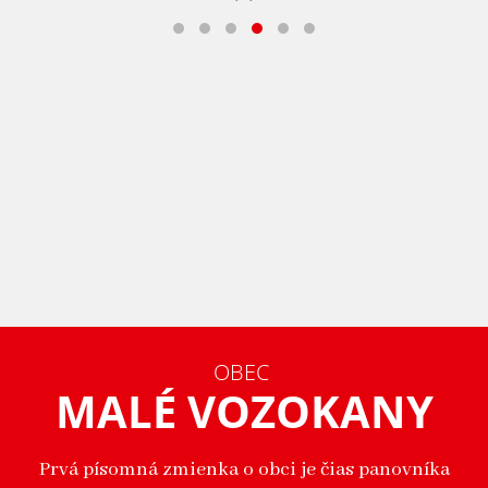
OBEC
MALÉ VOZOKANY
Prvá písomná zmienka o obci je čias panovníka