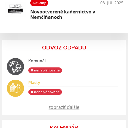
025
08. JÚL 2025
Aktuality
Novootvorené kaderníctvo v
Nemčiňanoch
ODVOZ ODPADU
Komunál
nenaplánované
Plasty
nenaplánované
zobraziť ďalšie
KALENDÁR