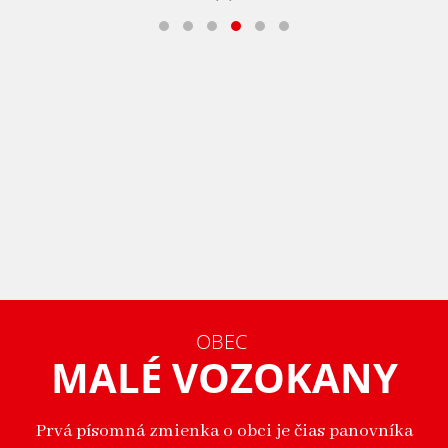
OBEC
MALÉ VOZOKANY
Prvá písomná zmienka o obci je čias panovníka