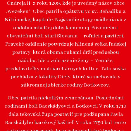
Ondreja II. z roku 1209, kde je uvedený názov obce
„Wezeken“. Obec patrila opátstvu vo sv. Beňadiku a
Nitrianskej kapitule. Najstaršie stopy osídlenia sú z
obdobia mladšej doby kamennej. Pôvodnými
obyvateľmi boli starí Slovania – roľníci a pastieri.
Praveké osídlenie potvrdzuje hlinená soška ľudskej
postavy, ktorá oboma rukami drží pred sebou
nádobu. Ide o zobrazenie ženy – Venuše,
predstaviteľky matriarchárnych kultov. Táto soška
pochádza z lokality Diely, ktorá sa zachovala v
súkromnej zbierke rodiny Botkovcov.
Obec patrila niekoľkým zemepánom. Poslednými
rodinami boli Bacskádyovci a Botkovci. V roku 1710
dala tekovská župa postaviť pre podžupana Pavla
Bacskádyho barokový kaštieľ. V roku 1750 bol tento
rokokovo upravený. Je to jednopodlažná budova v