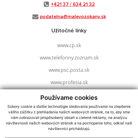
+421 37 / 634 21 32
podatelna@malevozokany.sk
Užitočné linky
www.cp.sk
www.telefonny.zoznam.sk
www.psc.posta.sk
www.profesia.sk
www.slovensko.sk
Používame cookies
Súbory cookie a ďalšie technológie sledovania používame na zlepšenie
vášho zážitku z prehliadania našich webových stránok, na to, aby sme
využite možnosť získavania aktuálnych informácií s využitím RSS
,
vám zobrazovali prispôsobený obsah a cielené reklamy, na analýzu
návštevnosti našich webových stránok a na pochopenie toho, odkiaľ naši
CMS systém (redakčný) systém ECHELON 2,
Mapa stránok
,
web portál
,
návštevníci prichádzajú.
webhosting
,
webex.digital, s.r.o.
,
domény
,
registrácia domény
,
spoločnosť webex.digital, s.r.o.
,
technický prevádzkovateľ