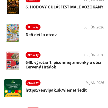
NY
6. HODOVÝ GULÁŠFEST MALÉ VOZOKANY
026
05. JÚN 2026
Aktuality
Deň detí a otcov
026
16. JÚN 2026
Aktuality
i
640. výročia 1. písomnej zmienky o obci
Červený Hrádok
026
19. JAN 2026
Aktuality
https://envipak.sk/viemetriedit