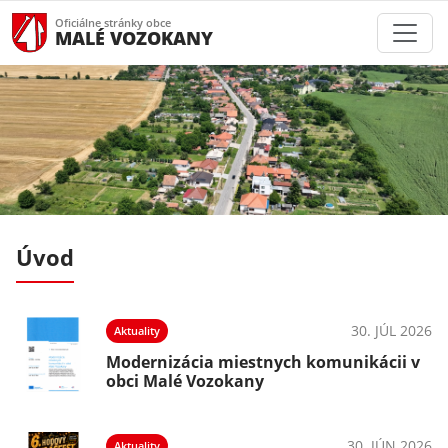
Oficiálne stránky obce
MALÉ VOZOKANY
Úvod
026
30. JÚL 2026
Aktuality
v
Modernizácia miestnych komunikácii v
obci Malé Vozokany
026
30. JÚN 2026
Aktuality