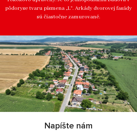
pôdoryse tvaru písmena „L“. Arkády dvorovej fasády
sú čiastočne zamurované.
Napíšte nám