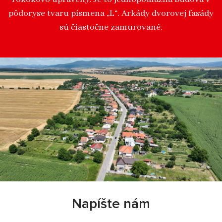
pôdoryse tvaru písmena „L“. Arkády dvorovej fasády
sú čiastočne zamurované.
Napíšte nám