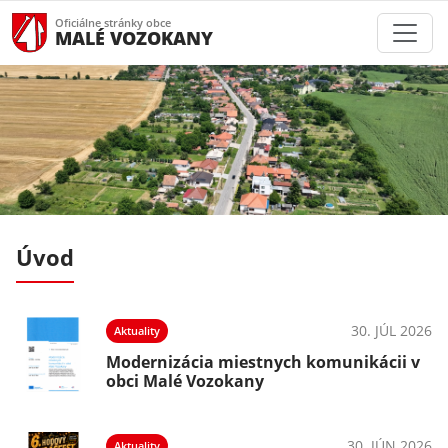
Oficiálne stránky obce
MALÉ VOZOKANY
Úvod
026
30. JÚL 2026
Aktuality
v
Modernizácia miestnych komunikácii v
obci Malé Vozokany
026
30. JÚN 2026
Aktuality