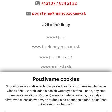
+421 37 / 634 21 32
podatelna@malevozokany.sk
Užitočné linky
www.cp.sk
www.telefonny.zoznam.sk
www.psc.posta.sk
www.profesia.sk
www.slovensko.sk
Používame cookies
Súbory cookie a ďalšie technológie sledovania používame na zlepšenie
vášho zážitku z prehliadania našich webových stránok, na to, aby sme
využite možnosť získavania aktuálnych informácií s využitím RSS
,
vám zobrazovali prispôsobený obsah a cielené reklamy, na analýzu
návštevnosti našich webových stránok a na pochopenie toho, odkiaľ naši
CMS systém (redakčný) systém ECHELON 2,
Mapa stránok
,
web portál
,
návštevníci prichádzajú.
webhosting
,
webex.digital, s.r.o.
,
domény
,
registrácia domény
,
spoločnosť webex.digital, s.r.o.
,
technický prevádzkovateľ