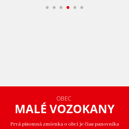
OBEC
MALÉ VOZOKANY
Prvá písomná zmienka o obci je čias panovníka