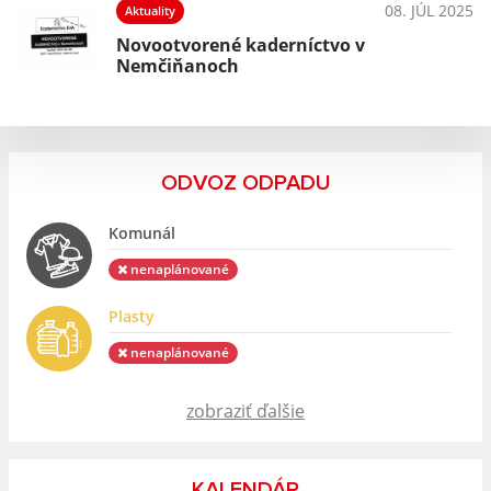
025
08. JÚL 2025
Aktuality
Novootvorené kaderníctvo v
Nemčiňanoch
ODVOZ ODPADU
Komunál
nenaplánované
Plasty
nenaplánované
zobraziť ďalšie
KALENDÁR