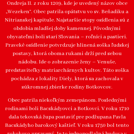
Ondreja II. z roku 1209, kde je uvedený názov obce
„Wezeken“. Obec patrila opátstvu vo sv. Beňadiku a
Nitrianskej kapitule. Najstaršie stopy osídlenia sú z
obdobia mladšej doby kamennej. Pôvodnými
obyvateľmi boli starí Slovania – roľníci a pastieri.
Praveké osídlenie potvrdzuje hlinená soška ľudskej
postavy, ktorá oboma rukami drží pred sebou
nádobu. Ide o zobrazenie ženy – Venuše,
predstaviteľky matriarchárnych kultov. Táto soška
pochádza z lokality Diely, ktorá sa zachovala v
súkromnej zbierke rodiny Botkovcov.
Obec patrila niekoľkým zemepánom. Poslednými
rodinami boli Bacskádyovci a Botkovci. V roku 1710
dala tekovská župa postaviť pre podžupana Pavla
Bacskádyho barokový kaštieľ. V roku 1750 bol tento
rokokovo upravený. Je to jednopodlažná budova v