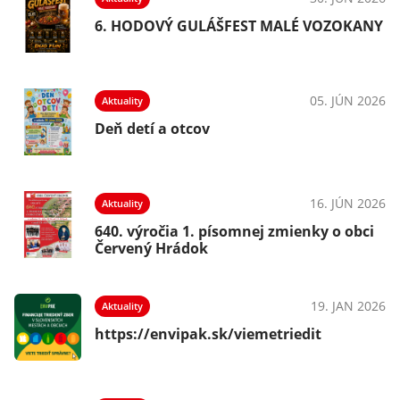
NY
6. HODOVÝ GULÁŠFEST MALÉ VOZOKANY
026
05. JÚN 2026
Aktuality
Deň detí a otcov
026
16. JÚN 2026
Aktuality
i
640. výročia 1. písomnej zmienky o obci
Červený Hrádok
026
19. JAN 2026
Aktuality
https://envipak.sk/viemetriedit