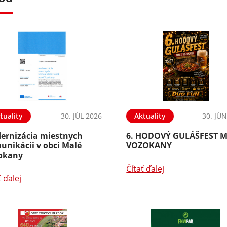
tuality
30. JÚL 2026
Aktuality
30. JÚ
ernizácia miestnych
6. HODOVÝ GULÁŠFEST 
unikácii v obci Malé
VOZOKANY
okany
Čítať ďalej
ť ďalej