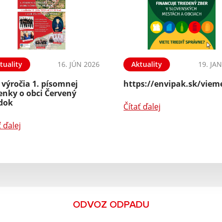
tuality
16. JÚN 2026
Aktuality
19. JA
 výročia 1. písomnej
https://envipak.sk/vieme
enky o obci Červený
dok
Čítať ďalej
ť ďalej
ODVOZ ODPADU