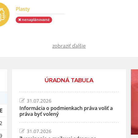
Plasty
nenaplánované
zobraziť ďalšie
ÚRADNÁ TABUĽA
31.07.2026
Informácia o podmienkach práva voliť a
E
práva byť volený
2
31.07.2026
9