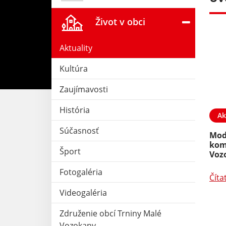
Život v obci
Aktuality
Kultúra
Zaujímavosti
História
30. JÚN 2026
Aktuality
05. JÚN 2026
Ak
Súčasnosť
GULÁŠFEST MALÉ
Deň detí a otcov
Mod
kom
Šport
Voz
Čítať ďalej
Fotogaléria
Číta
Videogaléria
Združenie obcí Trniny Malé
Vozokany