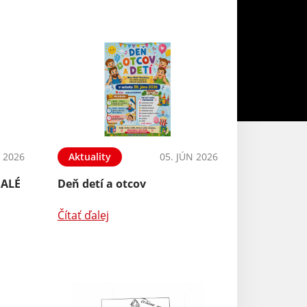
N 2026
Aktuality
05. JÚN 2026
Aktuality
MALÉ
Deň detí a otcov
Modernizácia m
komunikácii v o
Vozokany
Čítať ďalej
Čítať ďalej