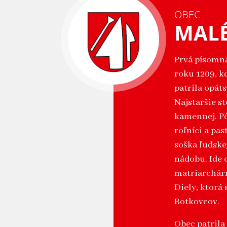
OBEC
MAL
Prvá písomná
roku 1209, k
patrila opáts
Najstaršie s
kamennej. Pô
roľníci a pas
soška ľudske
nádobu. Ide 
matriarchárn
Diely, ktorá
Botkovcov.
Obec patril