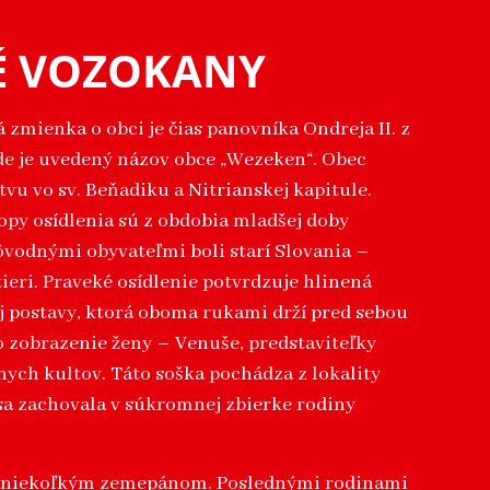
É VOZOKANY
 zmienka o obci je čias panovníka Ondreja II. z
de je uvedený názov obce „Wezeken“. Obec
tvu vo sv. Beňadiku a Nitrianskej kapitule.
topy osídlenia sú z obdobia mladšej doby
vodnými obyvateľmi boli starí Slovania –
tieri. Praveké osídlenie potvrdzuje hlinená
j postavy, ktorá oboma rukami drží pred sebou
o zobrazenie ženy – Venuše, predstaviteľky
ych kultov. Táto soška pochádza z lokality
 sa zachovala v súkromnej zbierke rodiny
a niekoľkým zemepánom. Poslednými rodinami