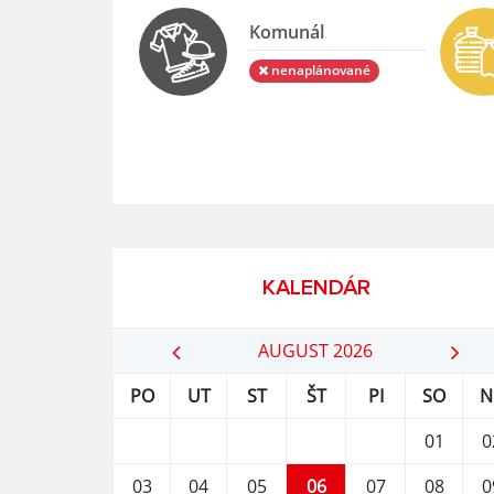
Komunál
nenaplánované
KALENDÁR
AUGUST 2026
PO
UT
ST
ŠT
PI
SO
N
01
0
03
04
05
06
07
08
0