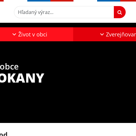
Hľadaný výraz...
Život v obci
Zverejňova
 obce
ZOKANY
od