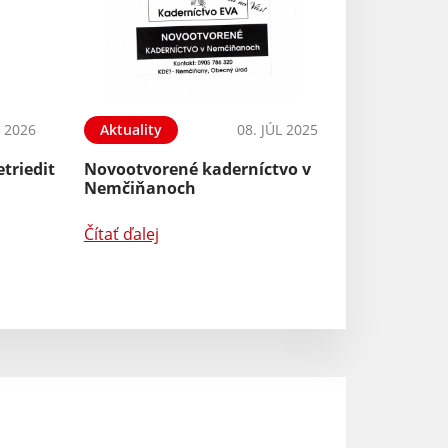
N 2026
Aktuality
08. JÚL 2025
Aktuality
triedit
Novootvorené kaderníctvo v
640. výročia 1. 
Nemčiňanoch
zmienky o obci 
Hrádok
Čítať ďalej
Čítať ďalej