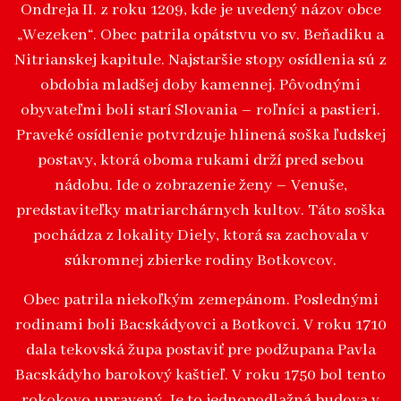
Ondreja II. z roku 1209, kde je uvedený názov obce
„Wezeken“. Obec patrila opátstvu vo sv. Beňadiku a
Nitrianskej kapitule. Najstaršie stopy osídlenia sú z
obdobia mladšej doby kamennej. Pôvodnými
obyvateľmi boli starí Slovania – roľníci a pastieri.
Praveké osídlenie potvrdzuje hlinená soška ľudskej
postavy, ktorá oboma rukami drží pred sebou
nádobu. Ide o zobrazenie ženy – Venuše,
predstaviteľky matriarchárnych kultov. Táto soška
pochádza z lokality Diely, ktorá sa zachovala v
súkromnej zbierke rodiny Botkovcov.
Obec patrila niekoľkým zemepánom. Poslednými
rodinami boli Bacskádyovci a Botkovci. V roku 1710
dala tekovská župa postaviť pre podžupana Pavla
Bacskádyho barokový kaštieľ. V roku 1750 bol tento
rokokovo upravený. Je to jednopodlažná budova v