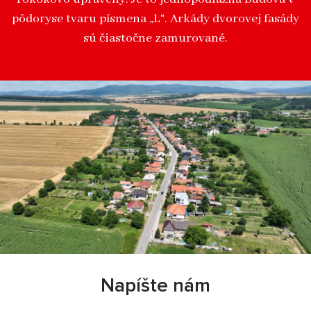
pôdoryse tvaru písmena „L“. Arkády dvorovej fasády
sú čiastočne zamurované.
Napíšte nám