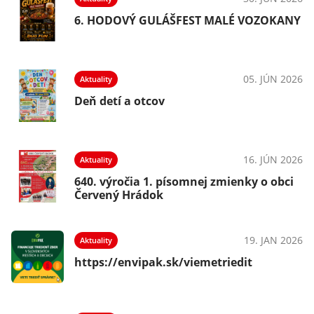
NY
6. HODOVÝ GULÁŠFEST MALÉ VOZOKANY
026
05. JÚN 2026
Aktuality
Deň detí a otcov
026
16. JÚN 2026
Aktuality
i
640. výročia 1. písomnej zmienky o obci
Červený Hrádok
026
19. JAN 2026
Aktuality
https://envipak.sk/viemetriedit