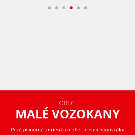
OBEC
MALÉ VOZOKANY
Prvá písomná zmienka o obci je čias panovníka