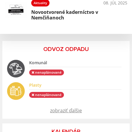
025
08. JÚL 2025
Aktuality
Novootvorené kaderníctvo v
Nemčiňanoch
ODVOZ ODPADU
Komunál
nenaplánované
Plasty
nenaplánované
zobraziť ďalšie
KALENDÁR