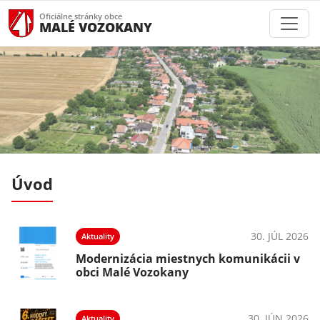
Oficiálne stránky obce
MALÉ VOZOKANY
Úvod
026
30. JÚL 2026
Aktuality
v
Modernizácia miestnych komunikácii v
obci Malé Vozokany
026
30. JÚN 2026
Aktuality