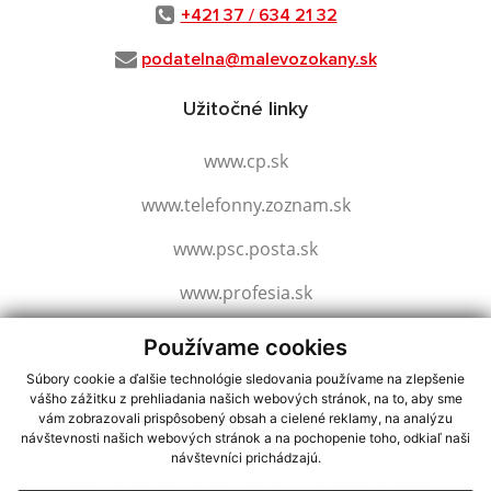
+421 37 / 634 21 32
podatelna@malevozokany.sk
Užitočné linky
www.cp.sk
www.telefonny.zoznam.sk
www.psc.posta.sk
www.profesia.sk
www.slovensko.sk
Používame cookies
Súbory cookie a ďalšie technológie sledovania používame na zlepšenie
vášho zážitku z prehliadania našich webových stránok, na to, aby sme
využite možnosť získavania aktuálnych informácií s využitím RSS
,
vám zobrazovali prispôsobený obsah a cielené reklamy, na analýzu
návštevnosti našich webových stránok a na pochopenie toho, odkiaľ naši
CMS systém (redakčný) systém ECHELON 2,
Mapa stránok
,
web portál
,
návštevníci prichádzajú.
webhosting
,
webex.digital, s.r.o.
,
domény
,
registrácia domény
,
spoločnosť webex.digital, s.r.o.
,
technický prevádzkovateľ